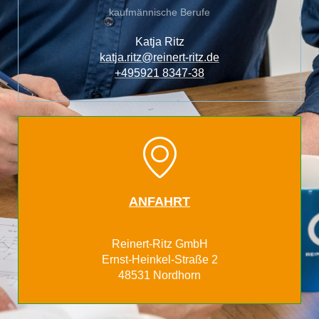
kaufmännische Berufe
Katja Ritz
katja.ritz@reinert-ritz.de
+495921 8347-38
ANFAHRT
Reinert-Ritz GmbH
Ernst-Heinkel-Straße 2
48531 Nordhorn