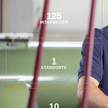
125
MITARBEITER
1
STANDORTE
10