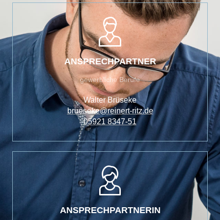
ANSPRECHPARTNER
gewerbliche Berufe
Walter Brüseke
brueseke@reinert-ritz.de
05921 8347-51
ANSPRECHPARTNERIN